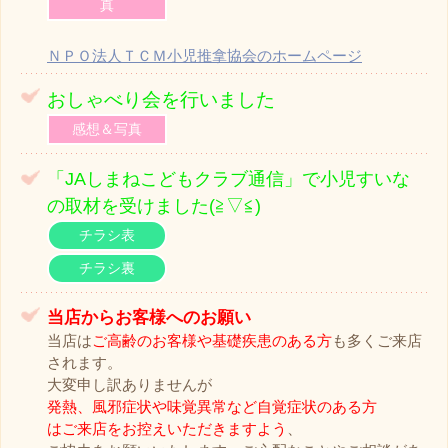
真
ＮＰＯ法人ＴＣＭ小児推拿協会のホームページ
おしゃべり会を行いました
感想＆写真
「JAしまねこどもクラブ通信」で小児すいな
の取材を受けました(≧▽≦)
チラシ表
チラシ裏
当店からお客様へのお願い
当店は
ご高齢のお客様や基礎疾患のある方
も多くご来店
されます。
大変申し訳ありませんが
発熱、風邪症状や味覚異常など自覚症状のある方
はご来店をお控えいただきますよう
、