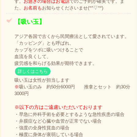
す。
お急ぎの場合はお電話
でのご予約が確実です。ま
た、
お名前も
お知らせくださいませ(*^▽^*)
【吸い玉】
アジア各国で古くから民間療法として愛されています。
「カッピング」とも呼ばれ、
カップをツボに吸いつけることで
血流を良くして、
疲労感を和らげる効果が期待できます。
詳しくはこちら
吸い玉は女性が担当します
※
吸い玉のみ 約50分6000円 推拿とセット 約30分
3000円
※以下の方はご遠慮いただいております
・早急に外科手術を必要とするような急性疾患の場合
・弁膜症など心臓や血管が正常でない場合
・強度の全身性貧血の場合
・極度に身体が衰弱している場合