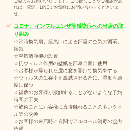
ご協力をお願いいたします。ご心配なことやご相談があ
れば、電話、LINEでお気軽にお問い合わせくださいま
せ。
コロナ、インフルエンザ等感染症への当店の取
り組み
☆常時換気扇、給気口による部屋の空気の循環、
換気
☆空気清浄機の設置
☆抗ウィルス作用の壁紙を部屋全面に使用
☆お客様が帰られた度に窓を開けて換気をする
☆ウィルスの生存率を激減させる為に、湿度を適
度に保つ
☆複数のお客様が接触することがないような予約
時間の工夫
☆施術ごとにお客様に直接触れることの多いタオ
ル等の交換
☆お客様の来店時に玄関でアルコール消毒の協力
依頼