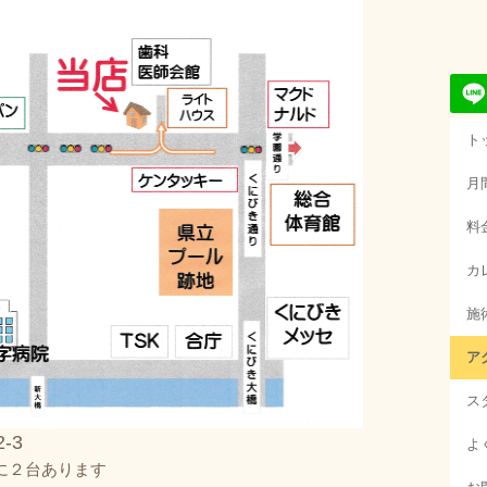
ト
月
料
カ
施
ア
ス
-3
よ
の前に２台あります