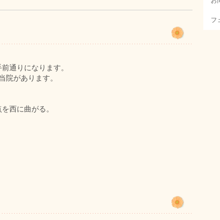
お
フ
手前通りになります。
当院があります。
点を西に曲がる。