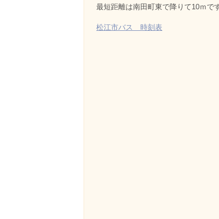
最短距離は南田町東で降りて10ｍで
松江市バス 時刻表